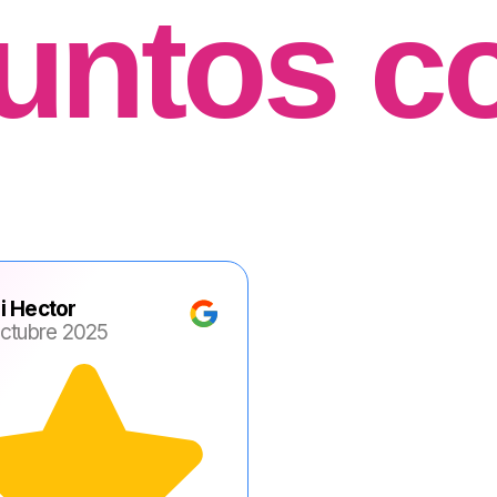
untos c
i Hector
Octubre 2025