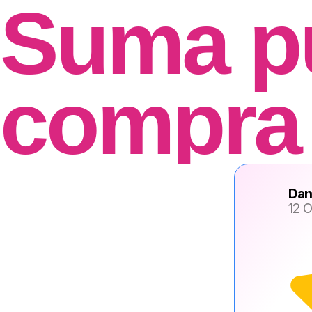
Suma p
compra
Dan
12 