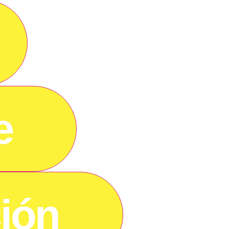
e
ión