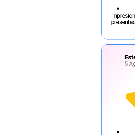
Impresion
presentac
Est
5 A