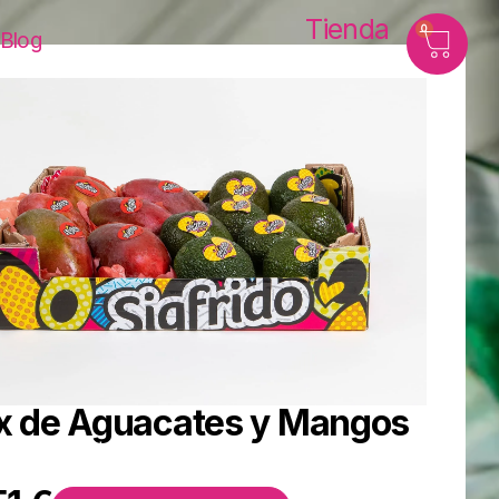
Tienda
0
Blog
x de Aguacates y Mangos
Descuento 10%
Total sale
,