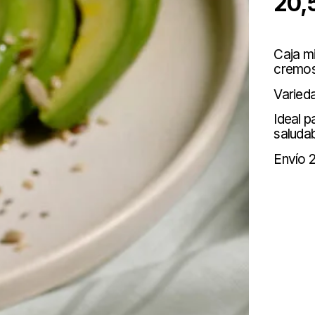
20,
Caja m
cremos
Varieda
Ideal p
saludab
Envío 2